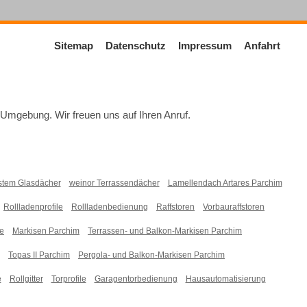
Sitemap
Datenschutz
Impressum
Anfahrt
Umgebung. Wir freuen uns auf Ihren Anruf.
tem Glasdächer
weinor Terrassendächer
Lamellendach Artares Parchim
Rollladenprofile
Rollladenbedienung
Raffstoren
Vorbauraffstoren
e
Markisen Parchim
Terrassen- und Balkon-Markisen Parchim
Topas II Parchim
Pergola- und Balkon-Markisen Parchim
e
Rollgitter
Torprofile
Garagentorbedienung
Hausautomatisierung