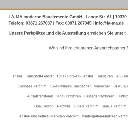
LA-MA moderne Bauelemente GmbH | Lange Str. 61 | 19370
Telefon:
03871 267037
| Fax: 03871 267045 |
info@la-ma.de
Unsere Parkplätze und die Ausstellung erreichen Sie unter
Wir sind Ihre erfahrenen Ansprechpartner
Fenster
Kunststoff-Fenster
Holz / Holz-Alu-Fenster
Haustüren
Alu-Ha
Glasoase Parchim
TS-Aluminium Glasdächer
Vordächer
GLASSLI
Aufsatzraffstoren
Modulraffstoren
Fassadenraffstoren
Raffst
Opal Design II Parchim
Kubata Parchim
Smaila Parchim
Fenster- und Vertikal-Markisen Parchim
Wintergarten-Markisen Parch