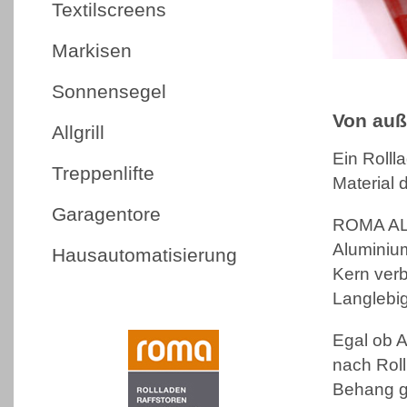
Textilscreens
Markisen
Sonnensegel
Von auß
Allgrill
Ein Rolll
Treppenlifte
Material 
Garagentore
ROMA ALUM
Aluminium
Hausautomatisierung
Kern verb
Langlebig
Egal ob A
nach Roll
Behang g