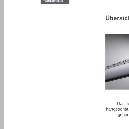
Übersic
Das T
hartgeschäu
gegen