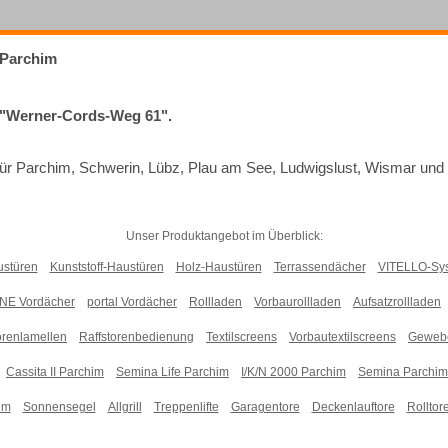
 Parchim
: "Werner-Cords-Weg 61".
 für Parchim, Schwerin, Lübz, Plau am See, Ludwigslust, Wismar und 
Unser Produktangebot im Überblick:
ustüren
Kunststoff-Haustüren
Holz-Haustüren
Terrassendächer
VITELLO-Sys
NE Vordächer
portal Vordächer
Rollladen
Vorbaurollladen
Aufsatzrollladen
orenlamellen
Raffstorenbedienung
Textilscreens
Vorbautextilscreens
Geweb
Cassita II Parchim
Semina Life Parchim
I/K/N 2000 Parchim
Semina Parchim
im
Sonnensegel
Allgrill
Treppenlifte
Garagentore
Deckenlauftore
Rolltor