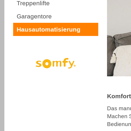
Treppenlifte
Garagentore
Hausautomatisierung
Komfort
Das manu
Machen S
Bedienung