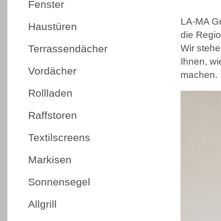
Fenster
LA-MA Gm
Haustüren
die Regi
Terrassendächer
Wir stehe
Ihnen, wi
Vordächer
machen.
Rollladen
Raffstoren
Textilscreens
Markisen
Sonnensegel
Allgrill